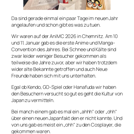
Da sind gerade einmal ein paar Tage im neuen Jahr
angelaufen und schon gibt es was zu tuen.
Wir waren auf der AniMC 2026 in Chemnitz. Am 10
und 11. Januar gab es die erste Anime und Manga-
Convention des Jahres. Bei Schnee und Kälte sind
zwar leider weniger Besucher gekommen als
teilweise die Jahre zuvor, aber wir haben trotzdem
wider alte Bekannte getroffen und auch Neue
Freunde haben sich mit uns unterhalten.
Egal ob Kendo, GO-Spiel oder Hanafuda wir haben
den Besuchern versucht so gut es geht die Kultur von
Japan zu vermitteln.
Bei manch einem gab es mal ein „ahhh“ oder „ohh“
über einen neuen Japanfakt den er nicht kannte. Und
von uns gab es meist ein „ohh“ zu den Cosplayer, die
gekommen waren.