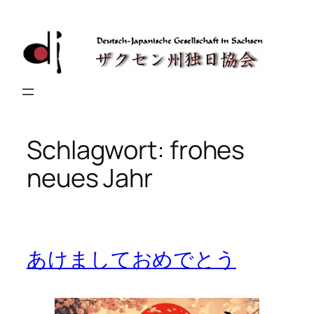
Zum
Inhalt
springen
Schlagwort:
frohes
neues Jahr
あけましておめでとう